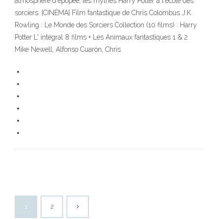
atmosphère d'épopée, les mythes Harry Potter à l'école des
sorciers. [CINÉMA] Film fantastique de Chris Colombus J.K.
Rowling : Le Monde des Sorciers Collection (10 films) : Harry
Potter L' intégral 8 films + Les Animaux fantastiques 1 & 2.
Mike Newell, Alfonso Cuarón, Chris
1
2