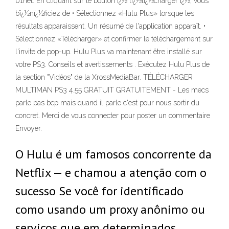
01net. En cliquant sur le bouton ï¿½ tï¿½lï¿½charger ï¿½, vous
bï¿½nï¿½ficiez de • Sélectionnez «Hulu Plus» lorsque les
résultats apparaissent. Un résumé de l'application apparaît. •
Sélectionnez «Télécharger» et confirmer le téléchargement sur
l'invite de pop-up. Hulu Plus va maintenant être installé sur
votre PS3. Conseils et avertissements . Exécutez Hulu Plus de
la section "Vidéos" de la XrossMediaBar. TÉLÉCHARGER
MULTIMAN PS3 4.55 GRATUIT GRATUITEMENT - Les mecs
parle pas bcp mais quand il parle c'est pour nous sortir du
concret. Merci de vous connecter pour poster un commentaire
Envoyer.
O Hulu é um famosos concorrente da
Netflix — e chamou a atenção com o
sucesso Se você for identificado
como usando um proxy anônimo ou
serviços que em determinados