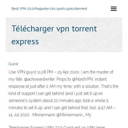
Best VPN 2021
Regarder cbs sports gratuitement
Télécharger vpn torrent
express
Guest
Use VPN guys! 11:28 PM – 25 Apr 2020. I am the master of
my fate. @achowardwriter. Props to @NordVPN: instant
response at just after 2 AM my time, with a solution. That's the
kind of support I can get behind (and I just set it up on
someone's system about 20 minutes ago; took a whole 5
minutes to set it up, and I can get behind that, too). 9:47 AM –
14 Jul 2020 . Minnermann @Minnermann_ My
Télécharger Express VPN 7.7.0 Crack est un VPN léger